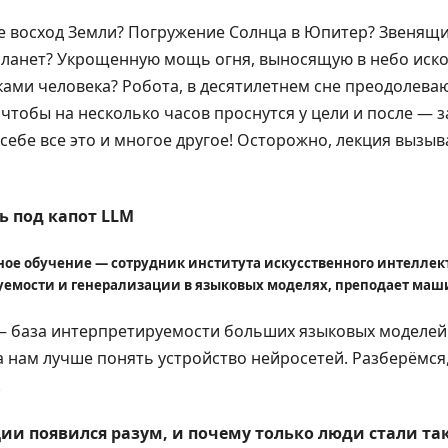
е восход Земли? Погружение Солнца в Юпитер? Звенящи
планет? Укрощенную мощь огня, выносящую в небо иско
ками человека? Робота, в десятилетнем сне преодолев
 чтобы на несколько часов проснутся у цели и после — з
себе все это и многое другое! Осторожно, лекция вызыв
ть под капот LLM
ое обучение — сотрудник института искусственного интеллект
емости и генерализации в языковых моделях, преподает маш
— база интерпретируемости больших языковых моделей.
а нам лучше понять устройство нейросетей. Разберёмся, 
.
юции появился разум, и почему только люди стали 