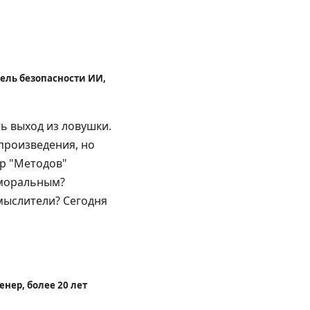
тель безопасности ИИ,
ть выход из ловушки.
произведения, но
ор "Методов"
 моральным?
мыслители? Сегодня
нер, более 20 лет