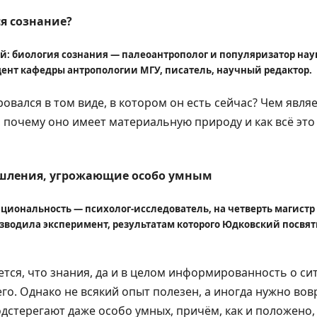
ся сознание?
: биология сознания — палеоантрополог и популяризатор нау
цент кафедры антропологии МГУ, писатель, научный редактор.
овался в том виде, в котором он есть сейчас? Чем являе
 почему оно имеет материальную природу и как всё это
шления, угрожающие особо умным
ациональность — психолог-исследователь, на четверть магистр
водила эксперимент, результатам которого Юдковский посвятил
ется, что знания, да и в целом информированность о с
го. Однако не всякий опыт полезен, а иногда нужно во
терегают даже особо умных, причём, как и положено, 