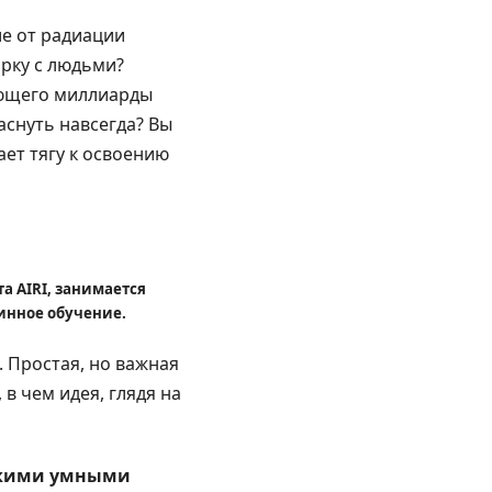
е от радиации
рку с людьми?
ающего миллиарды
аснуть навсегда? Вы
ает тягу к освоению
а AIRI, занимается
инное обучение.
 Простая, но важная
в чем идея, глядя на
такими умными