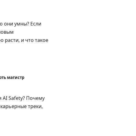
о они умны? Если
 новым
 расти, и что такое
рть магистр
AI Safety? Почему
 карьерные треки,