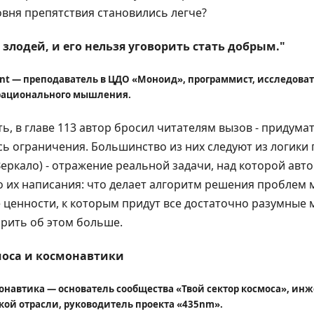
вня препятствия становились легче?
- злодей, и его нельзя уговорить стать добрым."
ent — преподаватель в ЦДО «Моноид», программист, исследова
 рационального мышления.
ь, в главе 113 автор бросил читателям вызов - придума
ь ограничения. Большинство из них следуют из логики 
 Зеркало) - отражение реальной задачи, над которой авт
о их написания: что делает алгоритм решения проблем
ценности, к которым придут все достаточно разумные 
рить об этом больше.
смоса и космонавтики
навтика — основатель сообщества «Твой сектор космоса», инже
ой отрасли, руководитель проекта «435nm».