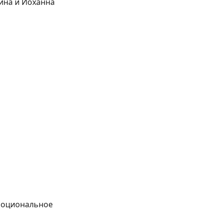
ина и Йоханна
эмоциональное