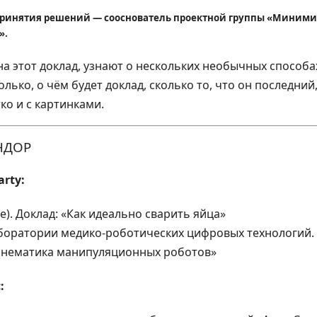
принятия решений — сооснователь проектной группы «Миними
».
 на этот доклад, узнают о нескольких необычных способ
лько, о чём будет доклад, сколько то, что он последний,
о и с картинками.
НДОР
arty:
се). Доклад: «Как идеально сварить яйца»
лаборатории медико-роботических цифровых технологий. 
инематика манипуляционных роботов»
: