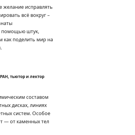
ое желание исправлять
ировать всё вокруг –
анаты
с помощью штук,
м как поделить мир на
.
РАН, тьютор и лектор
химическим составом
ных дисках, линиях
етных систем. Особое
т — от каменных тел