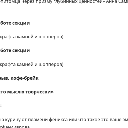
-питомца через призму глубинных ценностей» Анна Сам
аботе секции
 крафта камней и шопперов)
аботе секции
 крафта камней и шопперов)
рыв, кофе-брейк
осто мыслю творчески»
:
ю курицу от пламени феникса или что такое это ваше 
Асфандиярова.