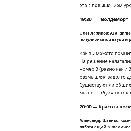
это с повышением уро
19:30 — "Волдеморт 
Олег Лариков: AI alignm
популяризатор науки и
Как вы можете помнит
На решение налагалис
номер 3 (равно как и
размышлял задолго д
Существуют ли общие 
мы попробуем погово
20:00 — Красота ко
Александр Шаенко: космо
работающий в космическ