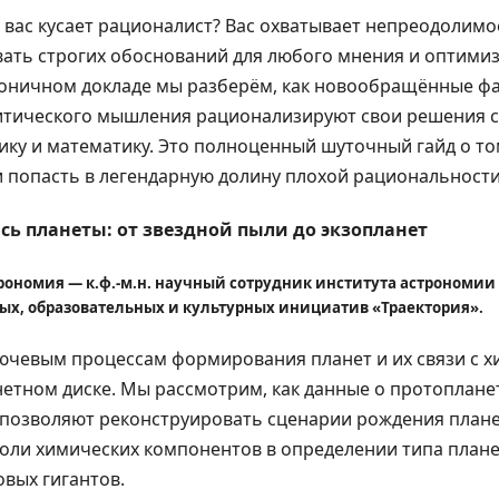
а вас кусает рационалист? Вас охватывает непреодолим
ать строгих обоснований для любого мнения и оптимиз
ироничном докладе мы разберём, как новообращённые ф
итического мышления рационализируют свои решения 
ику и математику. Это полноценный шуточный гайд о то
и попасть в легендарную долину плохой рациональности
сь планеты: от звездной пыли до экзопланет
рономия — к.ф.-м.н. научный сотрудник института астрономии 
х, образовательных и культурных инициатив «Траектория».
ючевым процессам формирования планет и их связи с 
етном диске. Мы рассмотрим, как данные о протопланет
 позволяют реконструировать сценарии рождения план
оли химических компонентов в определении типа плане
овых гигантов.