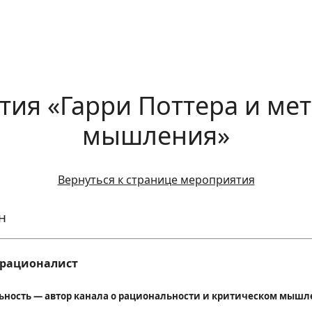
тия «Гарри Поттера и ме
мышления»
Вернуться к странице мероприятия
н
л рационалист
ьность — автор канала о рациональности и критическом мышл