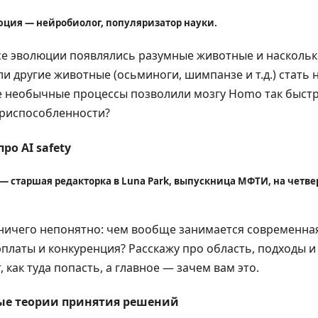
ция — нейробиолог, популяризатор науки.
се эволюции появлялись разумные животные и наскольк
ли другие животные (осьминоги, шимпанзе и т.д.) стать
 необычные процессы позволили мозгу Homo так быстро
риспособленности?
ро AI safety
y — старшая редакторка в Luna Park, выпускница МФТИ, на четве
ничего непонятно: чем вообще занимается современная 
рплаты и конкуренция? Расскажу про область, подходы и
 как туда попасть, а главное — зачем вам это.
ые теории принятия решений