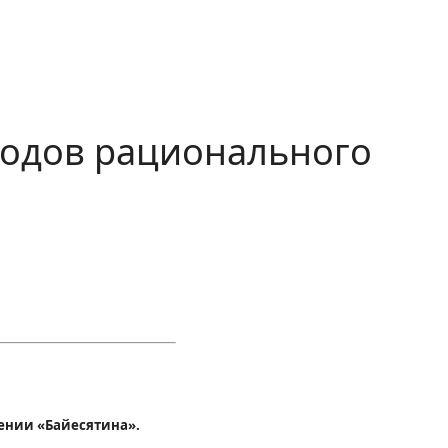
тодов рационального
ении «Байесятина».