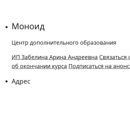
Моноид
Центр дополнительного образования
ИП Забелина Арина Андреевна
Связаться 
об окончании курса
Подписаться на анонс
Адрес
г. Москва, Ломоносовский пр-т, 25к3
пом
Контакты
@CenterMonoid
+7 991 177 2509
co